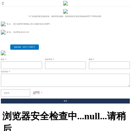
为了给您提供更完善的售前、销售和售后服务，敬请将您的宝贵意见致电给WQT.COM玩球通。
地 址： 浙江省湖州市埭溪镇上强工业园区创业大道30号
邮 箱： lsxc@lsjiancai.com
服务热线：400-1128815
姓名
*
电话号码
*
邮箱
*
留言内容
*
*
提交