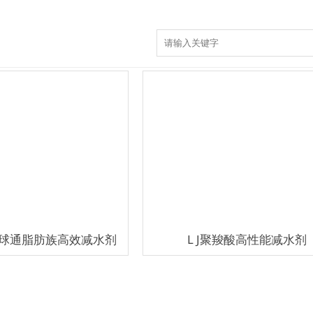
:
产品中心
>
WQT.COM玩球通减水剂系列
M玩球通脂肪族高效减水剂
L J聚羧酸高性能减水剂