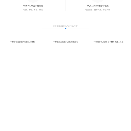
WQT.COM玩球通理念
WQT.COM玩球通价值观
创新、诚信、科技、低碳
专业进取、合作共赢、持续发展
荣誉见证
HONOR AND QUALIFICATION
一种含硅溶胶的抗裂自流平材料
一种混凝土减胶剂及其制备方法
一种硅溶胶高强自流平材料的施工工艺