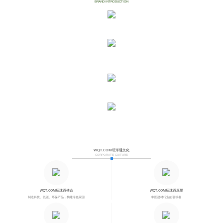
BRAND INTRODUCTION
产品科技
绿箭一直认为好的品质是顾客体验认同后而决定的，是在研制产品的基础上衍生出来的。绿色、环保、功能化的产品，是绿箭不懈努力的目标，自研的七大系列产品，
不断地追求涂料建材领域的领先概念和高科技含量。同时以强大资深的专家科研力量，根据市场需求不断研发新产品，使产品永远保持在技术、品质、功效上的领先。
创新销售
沿用世界先进培训体系，融合东西方教育之精华，而产生绿箭独特的营销模式体制。工程客户提出问题，绿箭及时解决问题，是工程发包商与承销商双向沟通的桥梁之
道，包含涂料产品技术及实践应用等多方面的大量培训内容。绿箭技术培训部常年在全国各地，应经销商之约培训涂料施工应用技术，传授新产品的使用方法和涂料应
用技术。
品牌形象
一个品牌，一座丰碑，这是由生产到消费这条商业链上千千万万的人共同铸就的。从绿箭诞生之始，她就具有了优异的品牌文化基因，必将鼓动中国涂料行业的风云，
她生就为王者，激励着绿箭的全体员工披荆斩棘、奋勇向前。
诚信服务
绿箭秉承“专业承诺，服务及时”的WQT.COM玩球通服务理念，始终如一地为客户提供高品质产品和优质服务。绿箭为您具体提供的服务内容有：涂装耗漆计算、色彩
搭配咨询、送货上门、漆病预防和处理、实地勘察涂装环境、提供施工人员进行施工、监督指导施工者、施工完毕后定期回访等。
WQT.COM玩球通文化
CORPORATE CUITURE
WQT.COM玩球通使命
WQT.COM玩球通愿景
制造科技、低碳、环保产品，构建绿色家园
中国建材行业的引领者